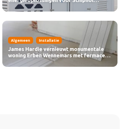
energieoplossingen voor Schiphol
(video)
Algemeen
Installatie
James Hardie vernieuwt monumentale
woning Erben Wennemars met fermacell®
Therm25™ (video)