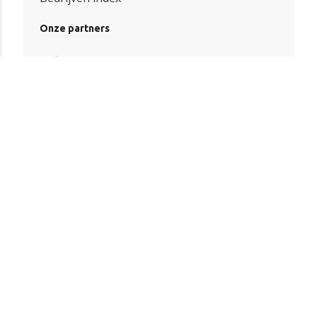
Onze partners
Algemene voorwaarden
|
Privacy
© Copyright 2026 – Debouw.online |
Website door Yooker 💙
–