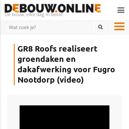
De bouw, elke dag in beeld
GR8 Roofs realiseert
groendaken en
dakafwerking voor Fugro
Nootdorp (video)