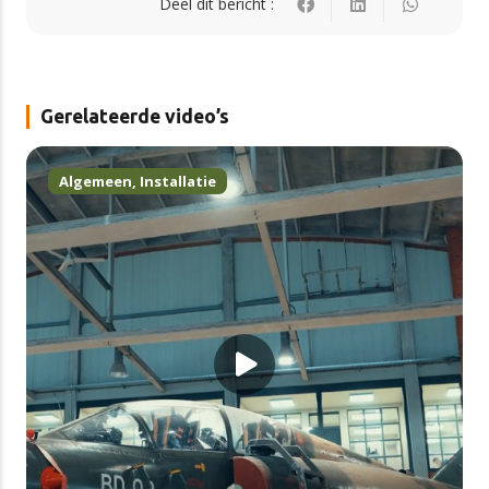
Deel dit bericht :
Gerelateerde video’s
Algemeen
,
Installatie