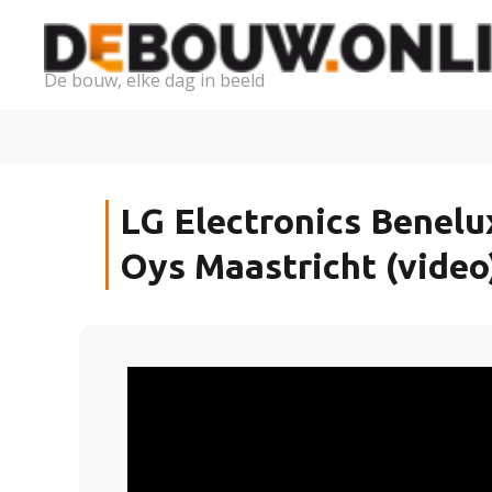
De bouw, elke dag in beeld
LG Electronics Benelu
Oys Maastricht (video