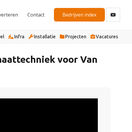
verteren
Contact
Bedrijven index
el
Infra
Installatie
Projecten
Vacatures
imaattechniek voor Van