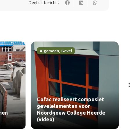
Deel dit bericht :
Algemeen
,
Gevel
Cofac realiseert composiet
gevelelementen voor
nen
Noordgouw College Heerde
(video)