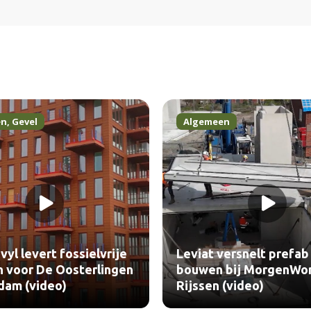
en
,
Gevel
Algemeen
vyl levert fossielvrije
Leviat versnelt prefab
n voor De Oosterlingen
bouwen bij MorgenWo
dam (video)
Rijssen (video)