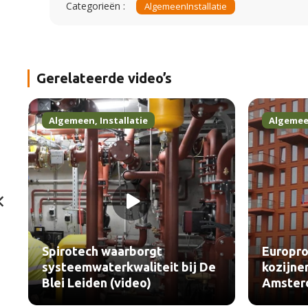
Categorieën :
Algemeen
Installatie
Gerelateerde video’s
Algemeen
,
Installatie
Algeme
Spirotech waarborgt
Europro
systeemwaterkwaliteit bij De
kozijne
Blei Leiden (video)
Amster