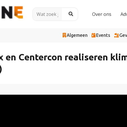
Over ons
Ad
Algemeen
Events
Gev
x en Centercon realiseren kl
)