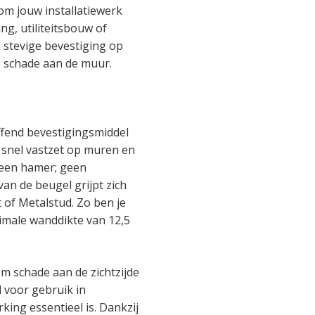
om jouw installatiewerk
ng, utiliteitsbouw of
 stevige bevestiging op
e schade aan de muur.
ffend bevestigingsmiddel
n snel vastzet op muren en
n een hamer; geen
an de beugel grijpt zich
t of Metalstud. Zo ben je
nimale wanddikte van 12,5
m schade aan de zichtzijde
 voor gebruik in
ing essentieel is. Dankzij