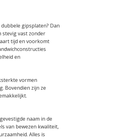
t dubbele gipsplaten? Dan
 stevig vast zonder
aart tijd en voorkomt
andwichconstructies
elheid en
ksterkte vormen
. Bovendien zijn ze
emakkelijkt.
gevestigde naam in de
ls van bewezen kwaliteit,
zaamheid. Alles is