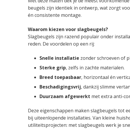
Met deze maten dek je de meest voorkomende 
beugels zijn identiek in ontwerp, wat zorgt vo
én consistente montage.
Waarom kiezen voor slagbeugels?
Slagbeugels zijn razend populair onder installa
reden. De voordelen op een rij:
Snelle installatie
zonder schroeven of p
Sterke grip
, zelfs in zachte materialen.
Breed toepasbaar
, horizontaal én vertica
Beschadigingsvrij
, dankzij slimme verta
Duurzaam afgewerkt
met extra anti-cor
Deze eigenschappen maken slagbeugels tot e
bij uiteenlopende installaties. Van kleine huish
utiliteitsprojecten: met slagbeugels werk je sne