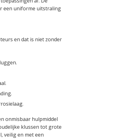
toepassingen af. De
or een uniforme uitstraling
teurs en dat is niet zonder
luggen.
al.
nding.
rosielaag.
en onmisbaar hulpmiddel
oudelijke klussen tot grote
l, veilig en met een