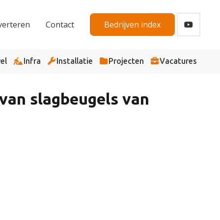
verteren
Contact
Bedrijven index
el
Infra
Installatie
Projecten
Vacatures
 van slagbeugels van