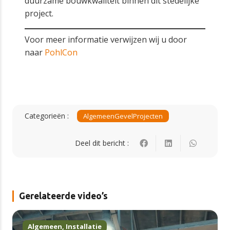
duurzame bouwkwaliteit binnen dit stedelijke
project.
Voor meer informatie verwijzen wij u door
naar
PohlCon
Categorieën :
Algemeen
Gevel
Projecten
Deel dit bericht :
Gerelateerde video’s
Algemeen
,
Installatie