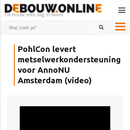
De bouw, elke dag in beeld
PohlCon levert
metselwerkondersteuning
voor AnnoNU
Amsterdam (video)