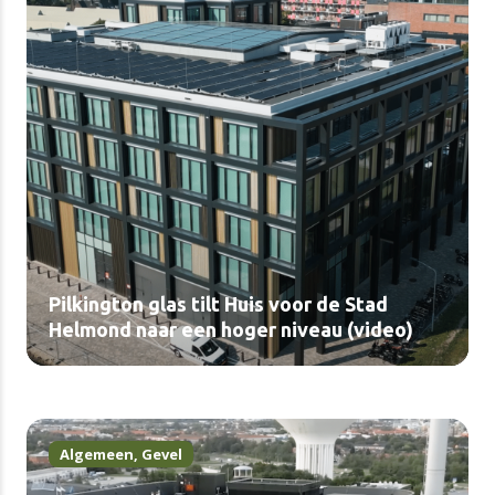
Pilkington glas tilt Huis voor de Stad
Helmond naar een hoger niveau (video)
Algemeen
,
Gevel