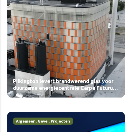
Pilkington levert brandwerend glas voor
duurzame energiecentrale Carpe Futurum
in Uppsala (video)
Algemeen
,
Gevel
,
Projecten