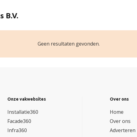
s B.V.
Geen resultaten gevonden.
Onze vakwebsites
Over ons
Installatie360
Home
Facade360
Over ons
Infra360
Adverteren