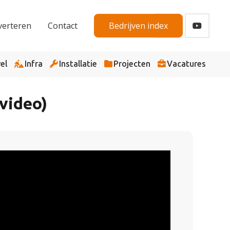
verteren
Contact
Bedrijven index
el
Infra
Installatie
Projecten
Vacatures
video)