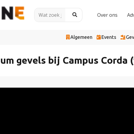
Over ons
Ad
Algemeen
Events
Gev
nium gevels bij Campus Corda (