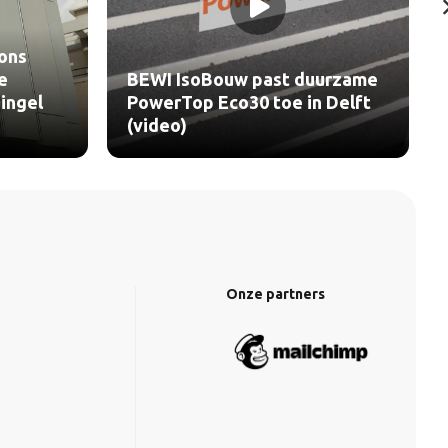
ons
e
BEWI IsoBouw past duurzame
ingel
PowerTop Eco30 toe in Delft
(video)
Onze partners