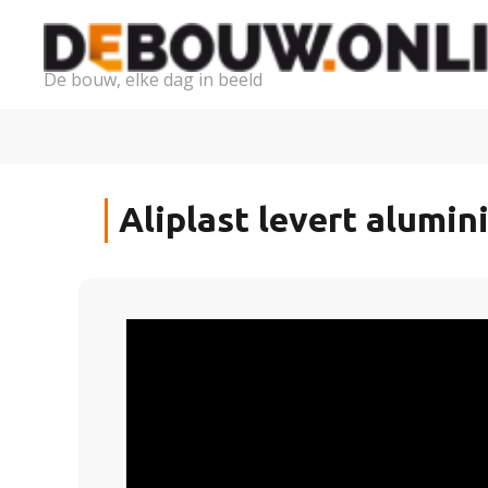
De bouw, elke dag in beeld
Aliplast levert alumi