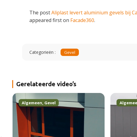
The post
Aliplast levert aluminium gevels bij 
appeared first on
Facade360
.
Categorieën :
Gevel
Gerelateerde video’s
Algemeen
,
Gevel
Algeme