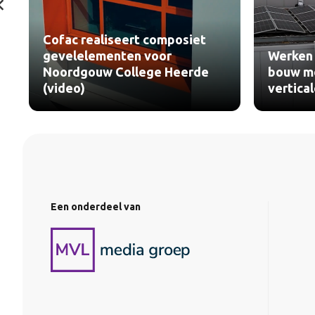
Cofac realiseert composiet
gevelelementen voor
Werken 
Noordgouw College Heerde
bouw me
(video)
vertica
Een onderdeel van