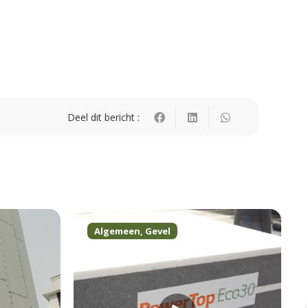
Deel dit bericht :
Algemeen
,
Gevel