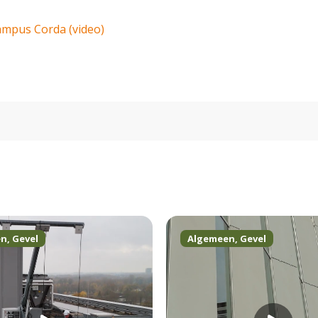
Campus Corda (video)
en
,
Gevel
Algemeen
,
Gevel