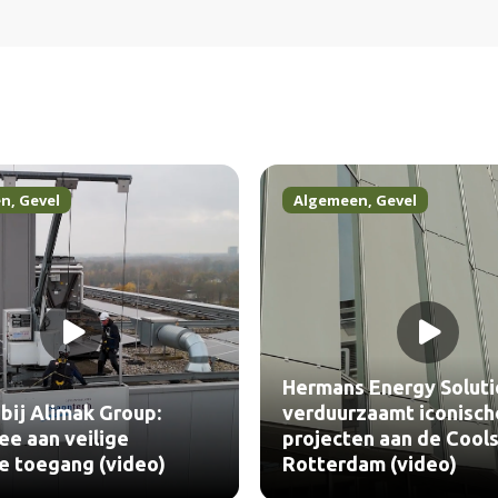
en
,
Gevel
Algemeen
,
Gevel
Hermans Energy Soluti
bij Alimak Group:
verduurzaamt iconisch
e aan veilige
projecten aan de Cools
le toegang (video)
Rotterdam (video)