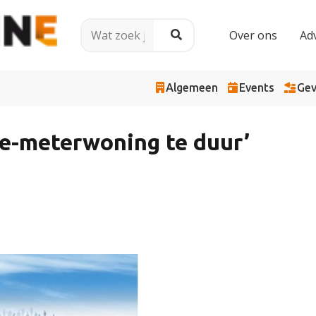
Over ons
Ad
Algemeen
Events
Gev
de-meterwoning te duur’