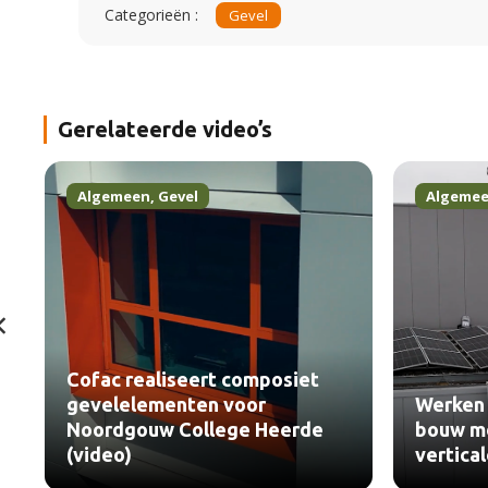
Categorieën :
Gevel
Gerelateerde video’s
Algemeen
,
Gevel
Algeme
Cofac realiseert composiet
gevelelementen voor
Werken 
Noordgouw College Heerde
bouw me
(video)
vertica