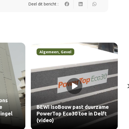
Deel dit bericht :
Algemeen
,
Gevel
ons
e
BEWI IsoBouw past duurzame
ingel
PowerTop Eco30 toe in Delft
(video)