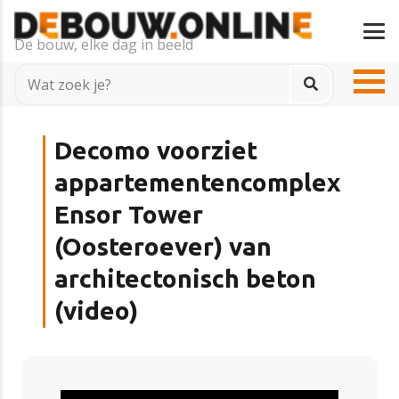
De bouw, elke dag in beeld
Decomo voorziet
appartementencomplex
Ensor Tower
(Oosteroever) van
architectonisch beton
(video)