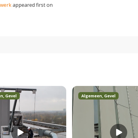
twerk
appeared first on
en
,
Gevel
Algemeen
,
Gevel