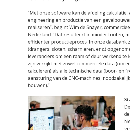
“Met onze software kan de afdeling calculatie,
engineering en productie van een gevelbouwer
realiseren”, begint Wim de Snayer, commercieel
Nederland. “Dat resulteert in minder fouten, m
efficiënter productieproces. In onze databank z
(drangers, sloten, scharnieren, enz.) opgen
leveranciers om een raam of deur werkend te kr
zijn verrijkt met zowel commerciële data (om e
calculeren) als alle technische data (boor- en 
aansturing van de CNC-machines, noodzakelijk
bouwen).”
St
De
de
Ne
ge