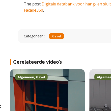
The post
Digitale databank voor hang- en slui
Facade360
.
Categorieën :
Gevel
Gerelateerde video’s
Algemeen
,
Gevel
Algeme