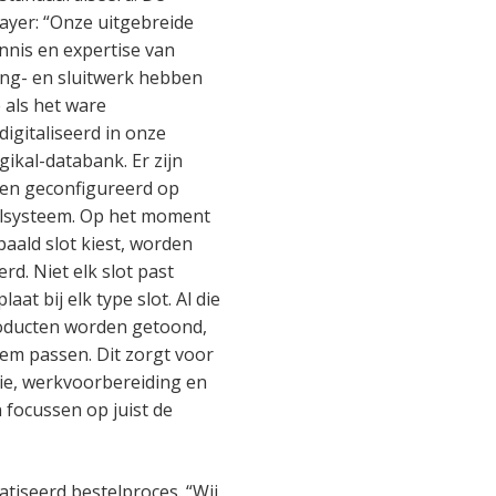
ayer: “Onze uitgebreide
nnis en expertise van
ng- en sluitwerk hebben
 als het ware
digitaliseerd in onze
gikal-databank. Er zijn
ten geconfigureerd op
ielsysteem. Op het moment
aald slot kiest, worden
d. Niet elk slot past
aat bij elk type slot. Al die
producten worden getoond,
eem passen. Dit zorgt voor
tie, werkvoorbereiding en
 focussen op juist de
tiseerd bestelproces. “Wij