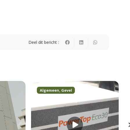
Deel dit bericht :
Algemeen
,
Gevel