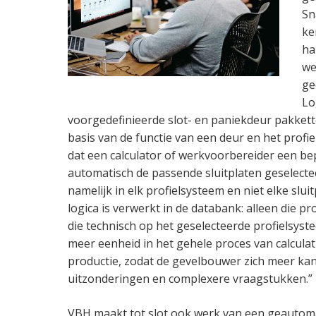
Sn
ke
ha
we
ge
Lo
voorgedefinieerde slot- en paniekdeur pakket
basis van de functie van een deur en het prof
dat een calculator of werkvoorbereider een bep
automatisch de passende sluitplaten geselecteer
namelijk in elk profielsysteem en niet elke sluitpl
logica is verwerkt in de databank: alleen die 
die technisch op het geselecteerde profielsyst
meer eenheid in het gehele proces van calcula
productie, zodat de gevelbouwer zich meer kan
uitzonderingen en complexere vraagstukken.”
VBH maakt tot slot ook werk van een geautoma