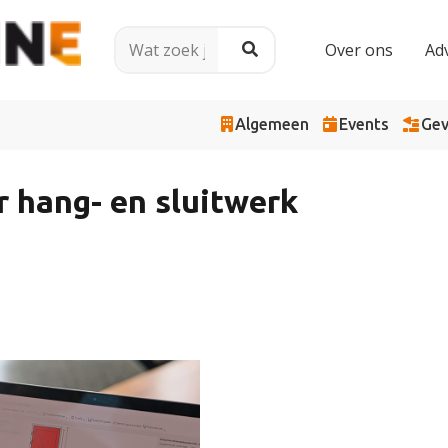
Over ons
Ad
Algemeen
Events
Gev
r hang- en sluitwerk