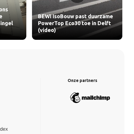
ons
e
BEWI IsoBouw past duurzame
ingel
PowerTop Eco30 toe in Delft
(video)
Onze partners
ndex