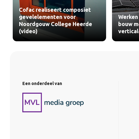
Cofac realiseert composiet
gevelelementen voor
Werken 
Noordgouw College Heerde
bouw me
(video)
vertica
Een onderdeel van