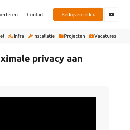
verteren
Contact
Bedrijven index
el
Infra
Installatie
Projecten
Vacatures
aximale privacy aan