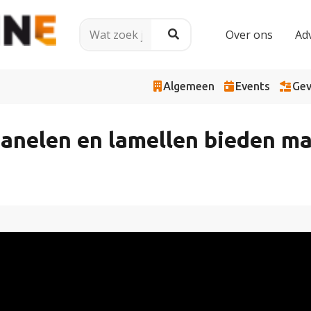
Over ons
Ad
Algemeen
Events
Gev
panelen en lamellen bieden m