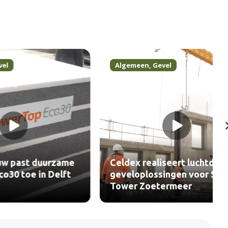
Algemeen
,
Gevel
urzame
Celdex realiseert luchtdichte
 Delft
geveloplossingen voor Sea
Tower Zoetermeer