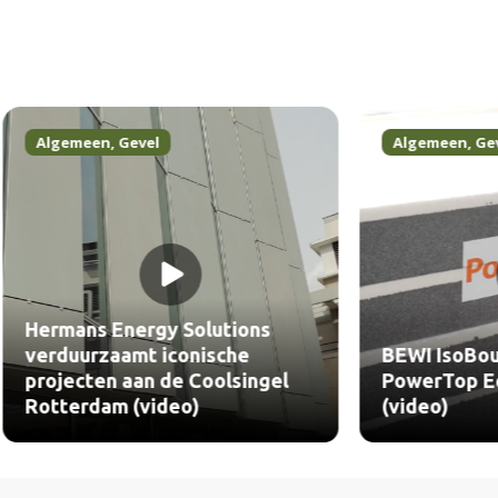
en
,
Gevel
Algemeen
,
Gevel
 Energy Solutions
zaamt iconische
BEWI IsoBouw past du
en aan de Coolsingel
PowerTop Eco30 toe in
am (video)
(video)