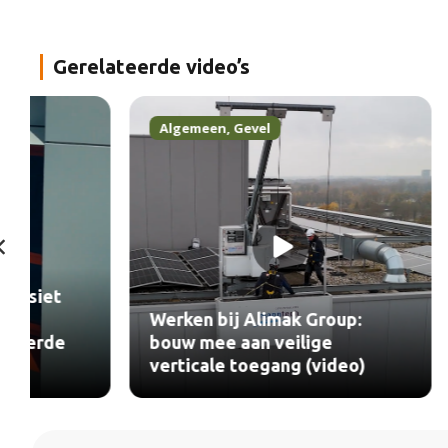
Gerelateerde video’s
Algemeen
,
Gevel
Algeme
Hermans
Werken bij Alimak Group:
verduur
bouw mee aan veilige
project
verticale toegang (video)
Rotterd