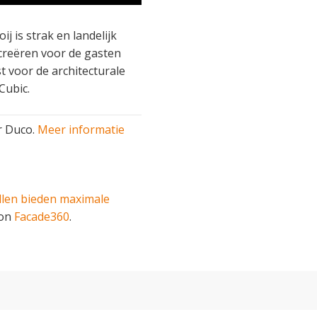
j is strak en landelijk
creëren voor de gasten
 voor de architecturale
Cubic.
r Duco.
Meer informatie
llen bieden maximale
 on
Facade360
.