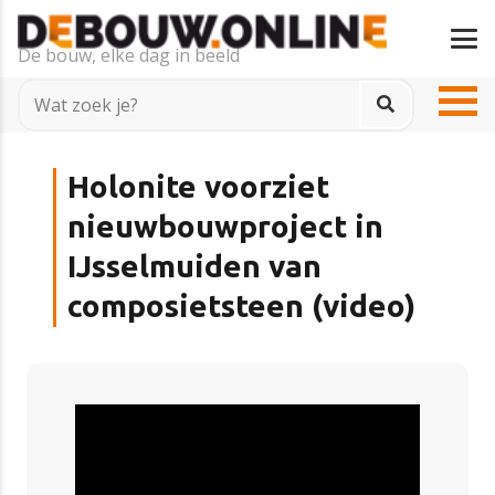
De bouw, elke dag in beeld
Holonite voorziet
nieuwbouwproject in
IJsselmuiden van
composietsteen (video)