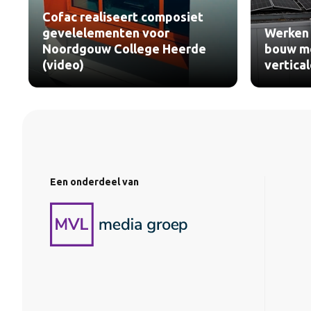
Cofac realiseert composiet
gevelelementen voor
Werken 
Noordgouw College Heerde
bouw me
(video)
vertica
Een onderdeel van