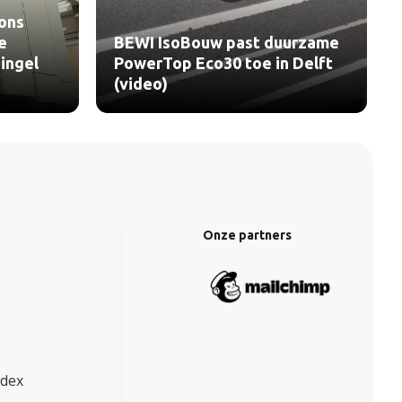
ons
e
BEWI IsoBouw past duurzame
ingel
PowerTop Eco30 toe in Delft
(video)
Onze partners
ndex