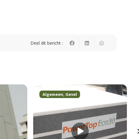
Deel dit bericht :
Algemeen
,
Gevel