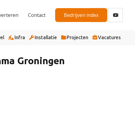
verteren
Contact
Bedrijven index
el
Infra
Installatie
Projecten
Vacatures
mma Groningen