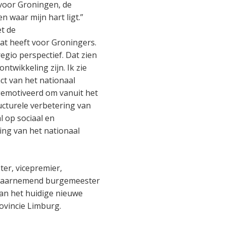
 voor Groningen, de
 waar mijn hart ligt.”
et de
at heeft voor Groningers.
gio perspectief. Dat zien
ntwikkeling zijn. Ik zie
ct van het nationaal
gemotiveerd om vanuit het
ucturele verbetering van
l op sociaal en
ling van het nationaal
er, vicepremier,
, waarnemend burgemeester
an het huidige nieuwe
vincie Limburg.