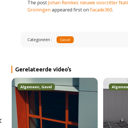
The post
Johan Remkes nieuwe voorzitter Na
Groningen
appeared first on
Facade360
.
Categorieën :
Gevel
Gerelateerde video’s
Algemeen
,
Gevel
Algeme