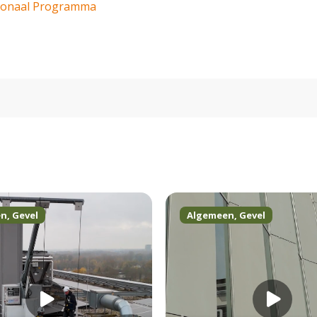
tionaal Programma
en
,
Gevel
Algemeen
,
Gevel