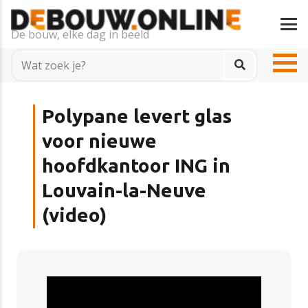
De bouw, elke dag in beeld
Polypane levert glas
voor nieuwe
hoofdkantoor ING in
Louvain-la-Neuve
(video)