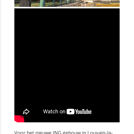
Voor het nieuwe ING gebouw in Louvain-la-