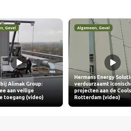
en
,
Gevel
Algemeen
,
Gevel
 Energy Solutions
zaamt iconische
BEWI IsoBouw past du
en aan de Coolsingel
PowerTop Eco30 toe in
am (video)
(video)