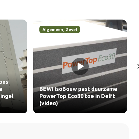
Algemeen
,
Projecten
urzame
Aalborg White draagt bij aan
 Delft
de restauratie van The Grand
Nieuwpoort (video)