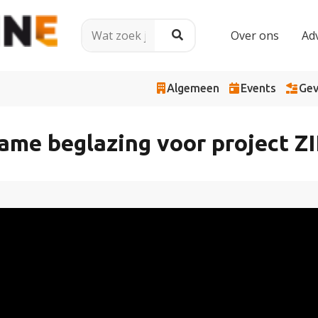
Over ons
Ad
Algemeen
Events
Gev
ame beglazing voor project ZIN