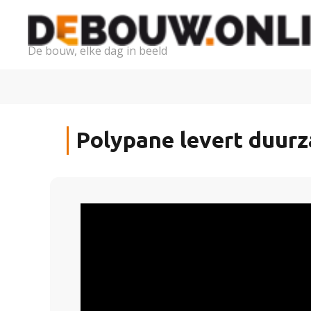
De bouw, elke dag in beeld
Polypane levert duurz