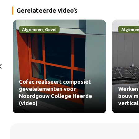
Gerelateerde video’s
Algemeen
,
Gevel
Algeme
Hermans
Werken bij Alimak Group:
verduur
bouw mee aan veilige
project
verticale toegang (video)
Rotterd