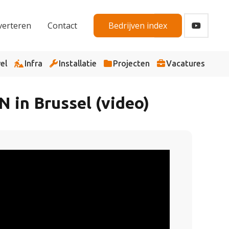
verteren
Contact
Bedrijven index
el
Infra
Installatie
Projecten
Vacatures
 in Brussel (video)