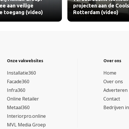
e aan veilige
projecten aan de Cools
le toegang (video)
Rotterdam (video)
Onze vakwebsites
Over ons
Installatie360
Home
Facade360
Over ons
Infra360
Adverteren
Online Retailer
Contact
Metaal360
Bedrijven i
Interiorpro.online
MVL Media Groep