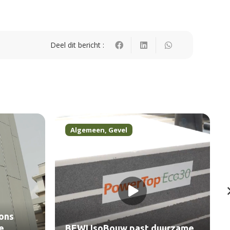
Deel dit bericht :
Algemeen
,
Gevel
ons
e
BEWI IsoBouw past duurzame