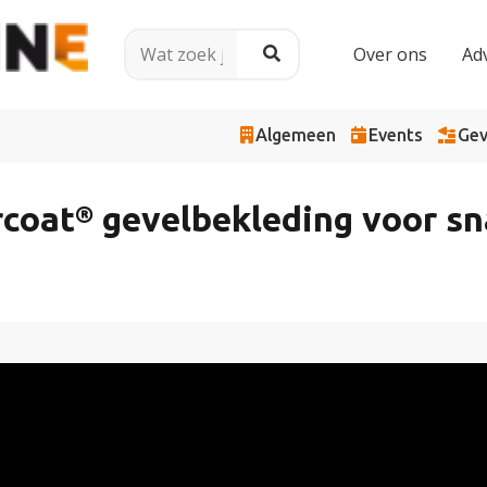
Over ons
Ad
Algemeen
Events
Gev
orcoat® gevelbekleding voor 