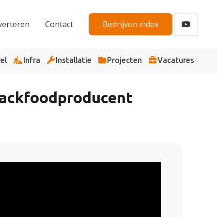
verteren
Contact
Bedrijven index
el
Infra
Installatie
Projecten
Vacatures
snackfoodproducent