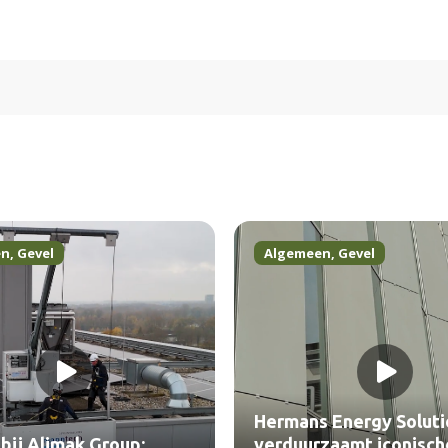
en
,
Gevel
Algemeen
,
Gevel
Hermans Energy Soluti
bij Alimak Group:
verduurzaamt iconisch