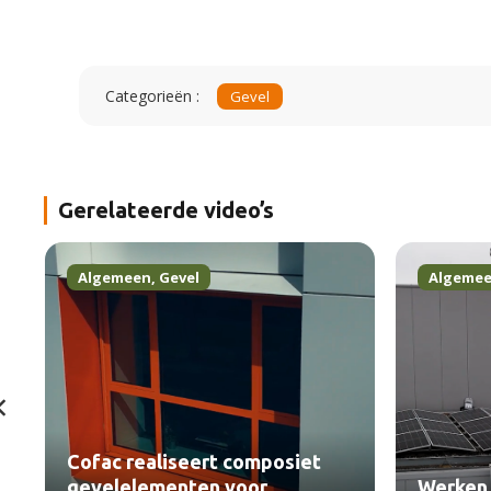
Categorieën :
Gevel
Gerelateerde video’s
Algemeen
,
Gevel
Algeme
Cofac realiseert composiet
gevelelementen voor
Werken 