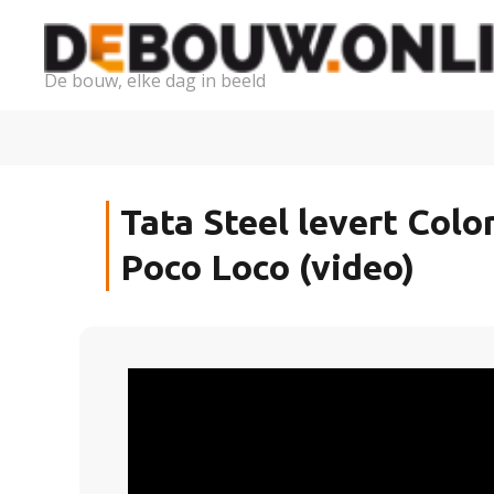
De bouw, elke dag in beeld
Tata Steel levert Col
Poco Loco (video)