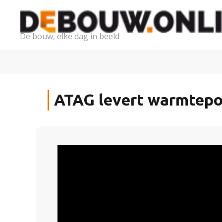
De bouw, elke dag in beeld
ATAG levert warmtepom