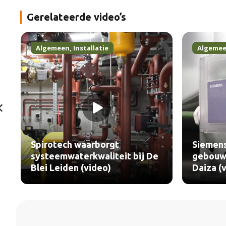
Gerelateerde video’s
Algemeen
,
Installatie
Algeme
Spirotech waarborgt
Siemens
systeemwaterkwaliteit bij De
gebouwt
Blei Leiden (video)
Daiza (