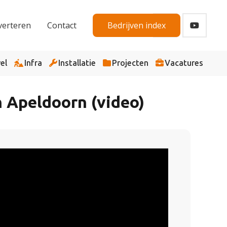
verteren
Contact
Bedrijven index
el
Infra
Installatie
Projecten
Vacatures
 Apeldoorn (video)