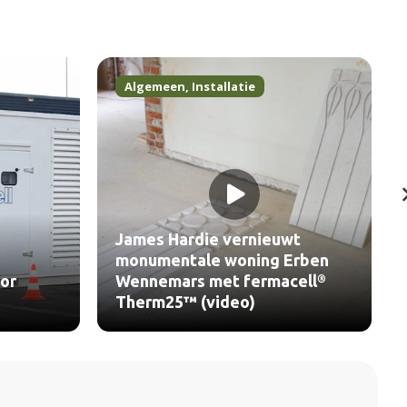
Algemeen
,
Installatie
James Hardie vernieuwt
monumentale woning Erben
or
Wennemars met fermacell®
Therm25™ (video)