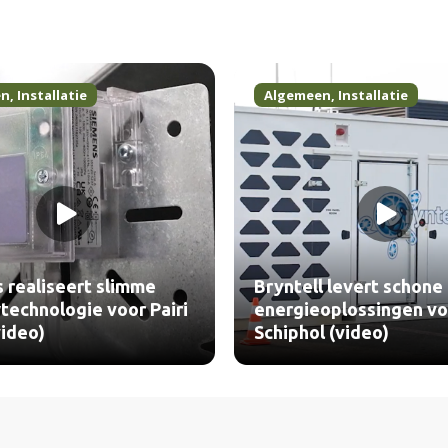
en
,
Installatie
Algemeen
,
Installatie
 realiseert slimme
Bryntell levert schone
echnologie voor Pairi
energieoplossingen vo
video)
Schiphol (video)