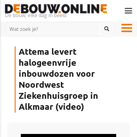
De bouw, elke dag in beeld
Attema levert
halogeenvrije
inbouwdozen voor
Noordwest
Ziekenhuisgroep in
Alkmaar (video)