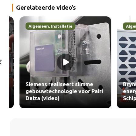
Gerelateerde video’s
Algemeen
,
Installatie
Algeme
Siemens realiseert slimme
Bryntel
gebouwtechnologie voor Pairi
energie
Daiza (video)
Schipho