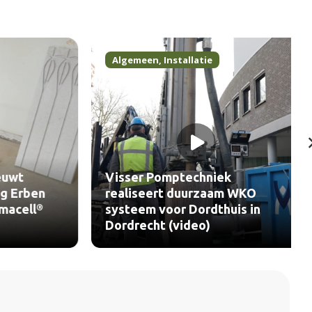
Algemeen
,
Installatie
wt
Visser Pomptechniek
Erben
realiseert duurzaam WKO
ell®
systeem voor Dordthuis in
Dordrecht (video)