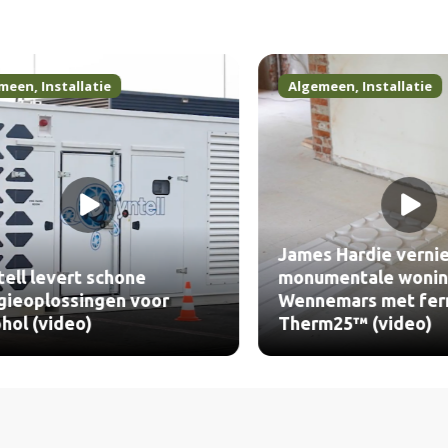
en
,
Installatie
Algemeen
,
Installatie
James Hardie vernieu
l levert schone
monumentale woning 
oplossingen voor
Wennemars met fermac
l (video)
Therm25™ (video)