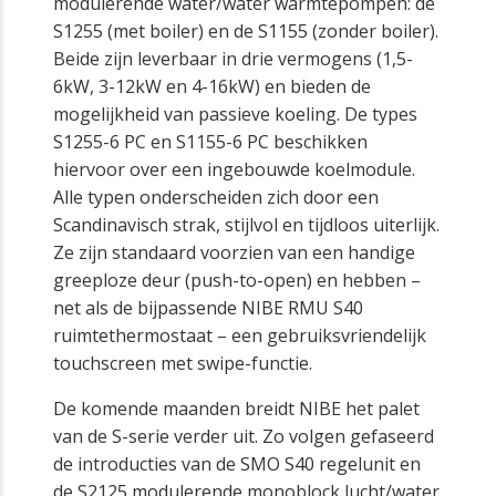
modulerende water/water warmtepompen: de
S1255 (met boiler) en de S1155 (zonder boiler).
Beide zijn leverbaar in drie vermogens (1,5-
6kW, 3-12kW en 4-16kW) en bieden de
mogelijkheid van passieve koeling. De types
S1255-6 PC en S1155-6 PC beschikken
hiervoor over een ingebouwde koelmodule.
Alle typen onderscheiden zich door een
Scandinavisch strak, stijlvol en tijdloos uiterlijk.
Ze zijn standaard voorzien van een handige
greeploze deur (push-to-open) en hebben –
net als de bijpassende NIBE RMU S40
ruimtethermostaat – een gebruiksvriendelijk
touchscreen met swipe-functie.
De komende maanden breidt NIBE het palet
van de S-serie verder uit. Zo volgen gefaseerd
de introducties van de SMO S40 regelunit en
de S2125 modulerende monoblock lucht/water