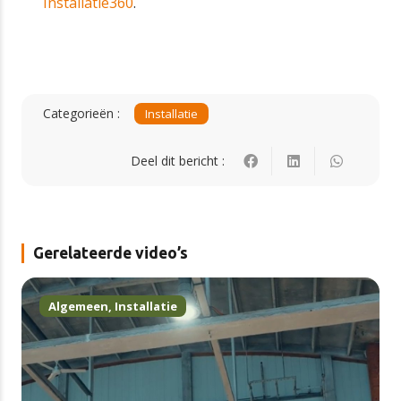
Installatie360
.
Categorieën :
Installatie
Deel dit bericht :
Gerelateerde video’s
Algemeen
,
Installatie