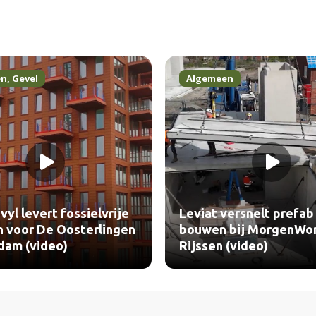
en
,
Gevel
Algemeen
vyl levert fossielvrije
Leviat versnelt prefab
n voor De Oosterlingen
bouwen bij MorgenWo
dam (video)
Rijssen (video)