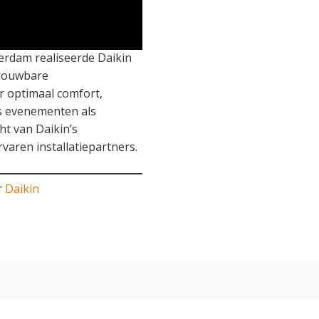
erdam realiseerde Daikin
trouwbare
r optimaal comfort,
ens evenementen als
cht van Daikin’s
aren installatiepartners.
r
Daikin