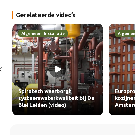
Gerelateerde video’s
Algemeen
,
Installatie
Algeme
Spirotech waarborgt
Europro
systeemwaterkwaliteit bij De
kozijne
Blei Leiden (video)
Amster