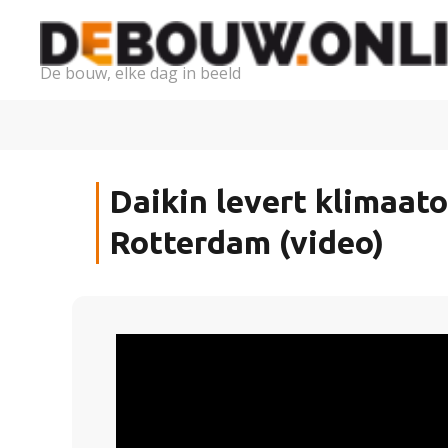
De bouw, elke dag in beeld
Daikin levert klimaato
Rotterdam (video)