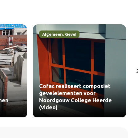
Algemeen
,
Gevel
Cofac realiseert composiet
gevelelementen voor
nen
Noordgouw College Heerde
(video)