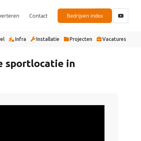
verteren
Contact
Bedrijven index
el
Infra
Installatie
Projecten
Vacatures
 sportlocatie in