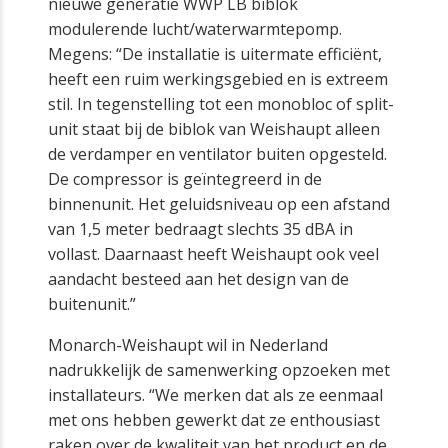
nieuwe generatie WWP LB biblok
modulerende lucht/waterwarmtepomp.
Megens: “De installatie is uitermate efficiënt,
heeft een ruim werkingsgebied en is extreem
stil. In tegenstelling tot een monobloc of split-
unit staat bij de biblok van Weishaupt alleen
de verdamper en ventilator buiten opgesteld.
De compressor is geïntegreerd in de
binnenunit. Het geluidsniveau op een afstand
van 1,5 meter bedraagt slechts 35 dBA in
vollast. Daarnaast heeft Weishaupt ook veel
aandacht besteed aan het design van de
buitenunit.”
Monarch-Weishaupt wil in Nederland
nadrukkelijk de samenwerking opzoeken met
installateurs. “We merken dat als ze eenmaal
met ons hebben gewerkt dat ze enthousiast
raken over de kwaliteit van het product en de