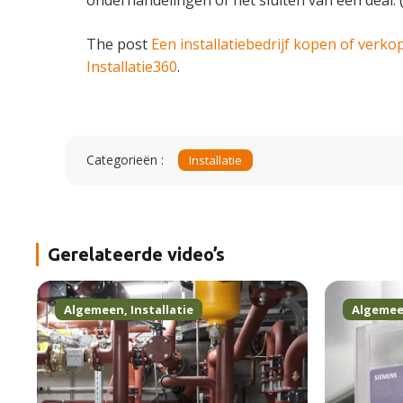
The post
Een installatiebedrijf kopen of verko
Installatie360
.
Categorieën :
Installatie
Gerelateerde video’s
Algemeen
,
Installatie
Algeme