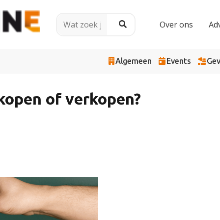
Over ons
Ad
Algemeen
Events
Gev
 kopen of verkopen?