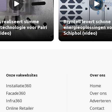
 realiseert slimme
Bryntell levert schone
echnologie voor Pairi
energieoplossingen vo
video)
Schiphol (video)
Onze vakwebsites
Over ons
Installatie360
Home
Facade360
Over ons
Infra360
Adverteren
Online Retailer
Contact