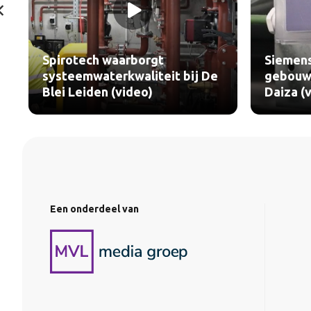
Spirotech waarborgt
Siemens
systeemwaterkwaliteit bij De
gebouwt
Blei Leiden (video)
Daiza (
Een onderdeel van