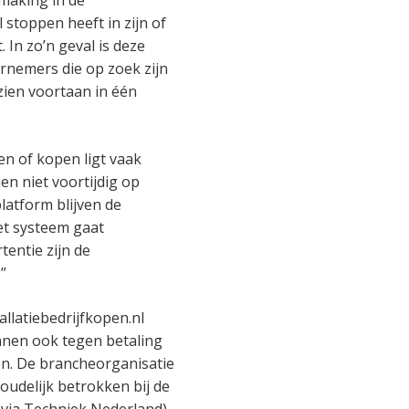
 stoppen heeft in zijn of
In zo’n geval is deze
nemers die op zoek zijn
zien voortaan in één
n of kopen ligt vaak
en niet voortijdig op
latform blijven de
et systeem gaat
tentie zijn de
”
llatiebedrijfkopen.nl
unnen ook tegen betaling
en. De brancheorganisatie
houdelijk betrokken bij de
(via Techniek Nederland)