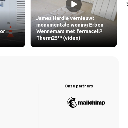
James Hardie vernieuwt
monumentale woning Erben
or
Wennemars met fermacell®
Therm25™ (video)
Onze partners