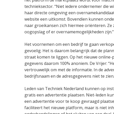
technieksector. “Niet iedere ondernemer die wil
haar directe omgeving een overnamekandidaat. 
website een uitkomst. Bovendien kunnen onder
naar groeikansen zich hiermee oriënteren. Ze 
oogopslag of er overnamemogelijkheden zijn.”
Het voornemen om een bedrijf te gaan verkope
gevoelig. Het is daarom belangrijk dat de plann
straat komen te liggen. Op het nieuwe online-p
gegevens daarom 100% anoniem. De Vrijer: “H
vertrouwelijk om met de informatie. In de adver
bedrijfsnaam en de adresgegevens niet te zien.
Leden van Techniek Nederland kunnen op insta
gratis een advertentie plaatsen. Niet-leden k
een advertentie voor te koop gevraagd plaats
faciliteert het nieuwe platform, maar is niet in
onderhandelingen of het sluiten van een deal. 