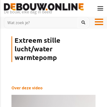
De bouw, elke dag in beeld
Extreem stille
lucht/water
warmtepomp
Over deze video