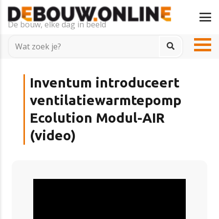
De bouw, elke dag in beeld
Inventum introduceert
ventilatiewarmtepomp
Ecolution Modul-AIR
(video)