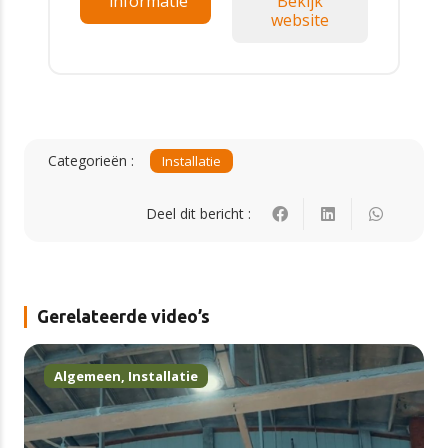
informatie
Bekijk
website
Categorieën :
Installatie
Deel dit bericht :
Gerelateerde video’s
Algemeen
,
Installatie