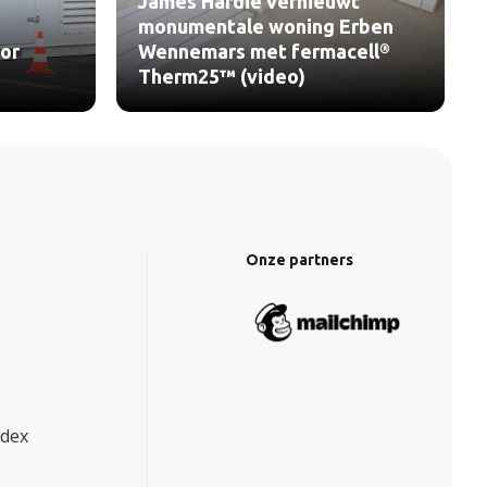
James Hardie vernieuwt
monumentale woning Erben
or
Wennemars met fermacell®
Therm25™ (video)
Onze partners
ndex