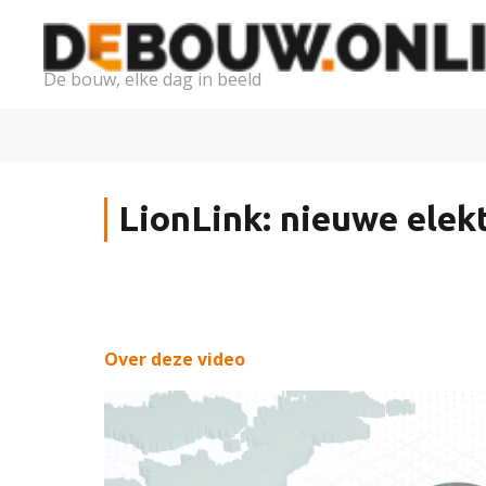
De bouw, elke dag in beeld
LionLink: nieuwe elek
Over deze video