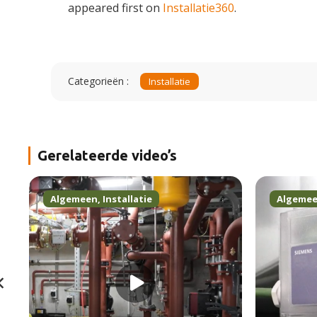
appeared first on
Installatie360
.
Categorieën :
Installatie
Gerelateerde video’s
Algemeen
,
Installatie
Algeme