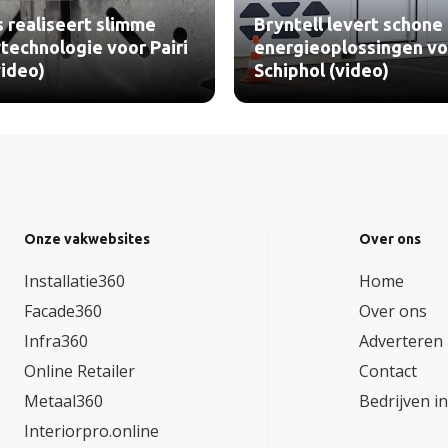
 realiseert slimme
Bryntell levert schone
echnologie voor Pairi
energieoplossingen vo
video)
Schiphol (video)
Onze vakwebsites
Over ons
Installatie360
Home
Facade360
Over ons
Infra360
Adverteren
Online Retailer
Contact
Metaal360
Bedrijven i
Interiorpro.online