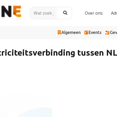
Over ons
Ad
Algemeen
Events
Gev
triciteitsverbinding tussen N