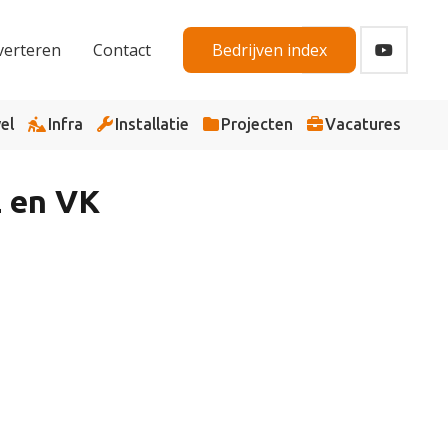
verteren
Contact
Bedrijven index
el
Infra
Installatie
Projecten
Vacatures
L en VK