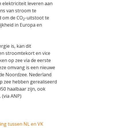
 elektriciteit leveren aan
ns van stroom te
ld om de CO
-uitstoot te
2
jkheid in Europa en
gie is, kan dit
en stroomtekort en vice
ken op zee via de eerste
deze omvang is een nieuwe
 de Noordzee. Nederland
 op zee hebben gerealiseerd
50 haalbaar zijn, ook
. (via ANP)
ding tussen NL en VK