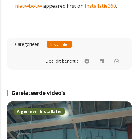
nieuwbouw
appeared first on
Installatie360
.
Categorieën :
Installatie
Deel dit bericht :
Gerelateerde video’s
Algemeen
,
Installatie