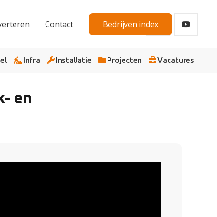
verteren
Contact
Bedrijven index
el
Infra
Installatie
Projecten
Vacatures
k- en