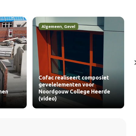
Algemeen
,
Gevel
Cofac realiseert composiet
gevelelementen voor
nen
Noordgouw College Heerde
(video)