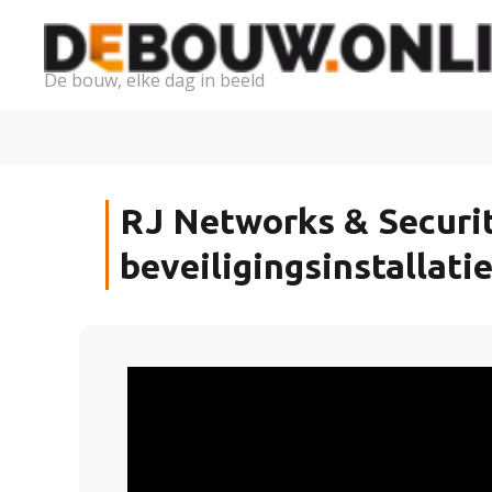
De bouw, elke dag in beeld
RJ Networks & Securit
beveiligingsinstallati