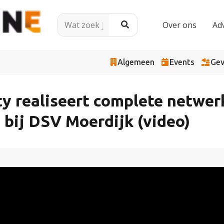
Over ons
Ad
Algemeen
Events
Gev
y realiseert complete netwer
e bij DSV Moerdijk (video)