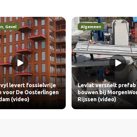
en
,
Gevel
Algemeen
vyl levert fossielvrije
Leviat versnelt prefab
n voor De Oosterlingen
bouwen bij MorgenWo
dam (video)
Rijssen (video)