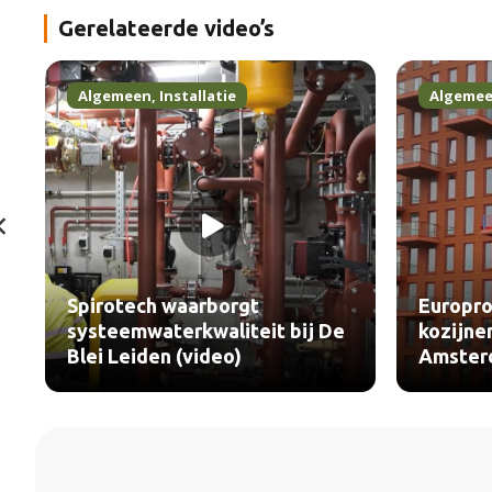
Gerelateerde video’s
Algemeen
,
Installatie
Algeme
Spirotech waarborgt
Europro
systeemwaterkwaliteit bij De
kozijne
Blei Leiden (video)
Amster