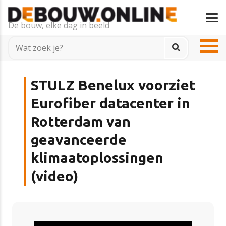
De bouw, elke dag in beeld
STULZ Benelux voorziet
Eurofiber datacenter in
Rotterdam van
geavanceerde
klimaatoplossingen
(video)