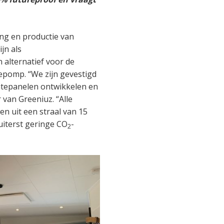
ing en productie van
jn als
alternatief voor de
epomp. “We zijn gevestigd
mtepanelen ontwikkelen en
van Greeniuz. “Alle
 uit een straal van 15
uiterst geringe CO
-
2