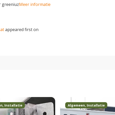
r greeniuz
Meer informatie
at
appeared first on
en
,
Installatie
Algemeen
,
Installatie