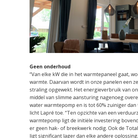
Geen onderhoud
“Van elke kW die in het warmtepaneel gaat, w
warmte. Daarvan wordt in onze panelen een z
straling opgewekt. Het energieverbruik van o
middel van slimme aansturing nagenoeg overee
water warmtepomp en is tot 60% zuiniger dan 
licht Lapré toe. “Ten opzichte van een verdu
warmtepomp ligt de initiële investering bovend
er geen hak- of breekwerk nodig. Ook de Tota
ligt significant lager dan elke andere oplossin