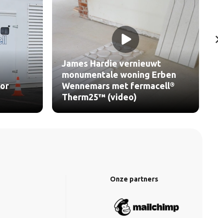
James Hardie vernieuwt
monumentale woning Erben
or
Wennemars met fermacell®
Therm25™ (video)
Onze partners