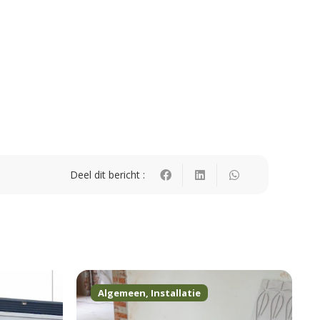
Deel dit bericht :
Algemeen
,
Installatie