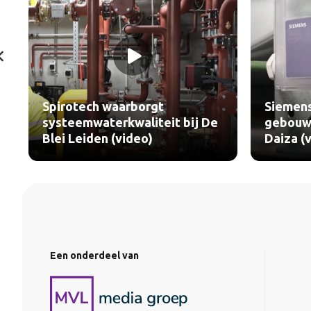
Spirotech waarborgt
Siemens
systeemwaterkwaliteit bij De
gebouwt
Blei Leiden (video)
Daiza (
Een onderdeel van