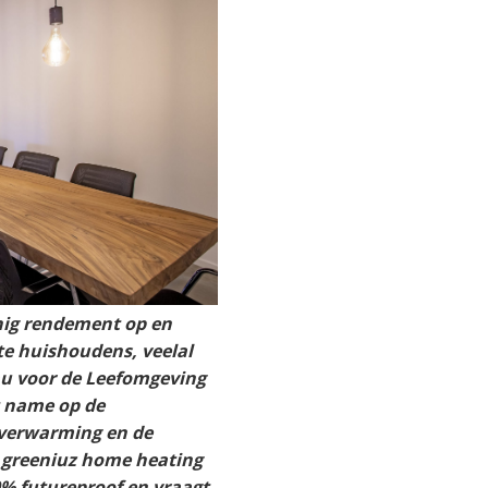
nig rendement op en
te huishoudens, veelal
eau voor de Leefomgeving
t name op de
verwarming en de
t greeniuz home heating
% futureproof en vraagt