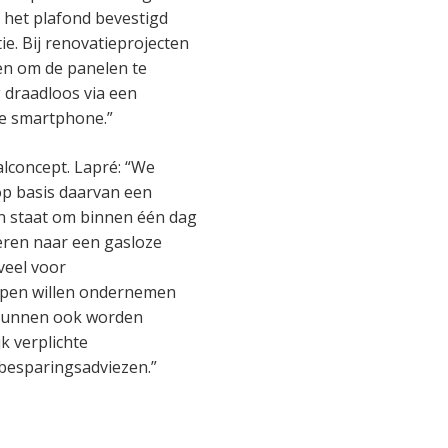
 het plafond bevestigd
e. Bij renovatieprojecten
en om de panelen te
 draadloos via een
de smartphone.”
lconcept. Lapré: “We
p basis daarvan een
in staat om binnen één dag
eren naar een gasloze
veel voor
ppen willen ondernemen
 kunnen ook worden
k verplichte
ebesparingsadviezen.”