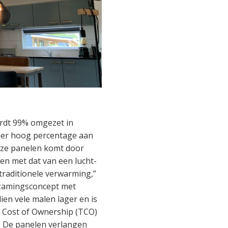
ordt 99% omgezet in
eer hoog percentage aan
nze panelen komt door
n met dat van een lucht-
traditionele verwarming,”
urzamingsconcept met
ien vele malen lager en is
l Cost of Ownership (TCO)
g. De panelen verlangen