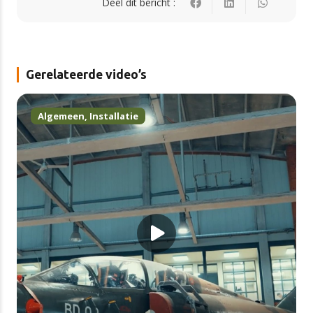
Deel dit bericht :
Gerelateerde video’s
Algemeen
,
Installatie