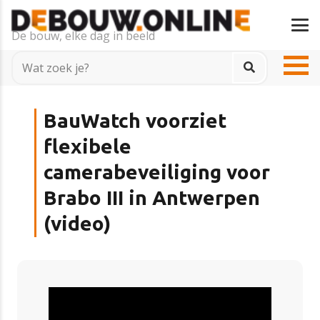
De bouw, elke dag in beeld
BauWatch voorziet
flexibele
camerabeveiliging voor
Brabo III in Antwerpen
(video)