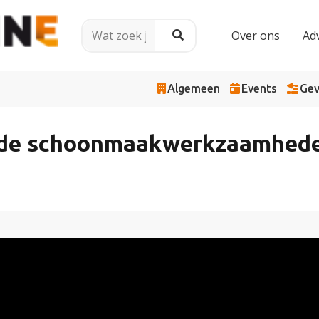
Over ons
Ad
Algemeen
Events
Gev
 de schoonmaakwerkzaamheden 