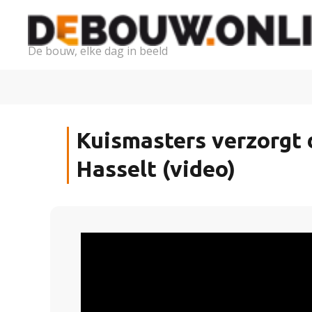
De bouw, elke dag in beeld
Kuismasters verzorgt
Hasselt (video)