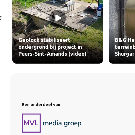
B&G Hekwerk realiseert
Sika re
terreinbeveiliging voor
sportvl
Shurgard Zaandam (video)
Marke i
Een onderdeel van