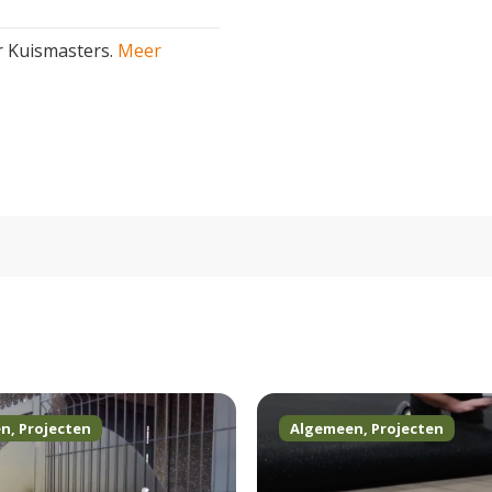
r Kuismasters.
Meer
en
,
Projecten
Algemeen
,
Projecten