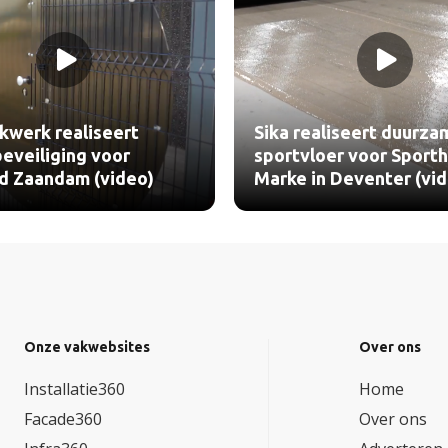
aliseert duurzame
Concrete International
oer voor Sporthal De
kanaalplaatvloeren vo
n Deventer (video)
Supertape Rucphen (vi
Onze vakwebsites
Over ons
Installatie360
Home
Facade360
Over ons