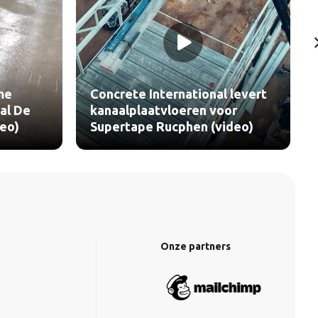
 levert
VELUX Commercial brengt
or
daglicht naar Van Oys
deo)
Maastricht (video)
Onze partners