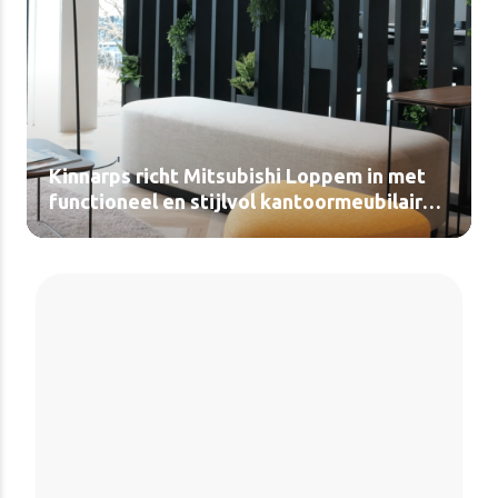
Kinnarps richt Mitsubishi Loppem in met
functioneel en stijlvol kantoormeubilair
(video)