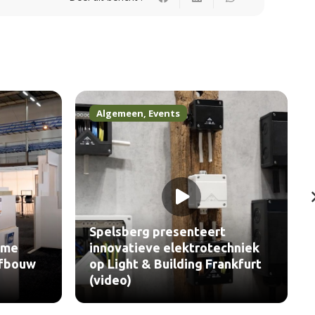
Algemeen
,
Events
Spelsberg presenteert
mme
innovatieve elektrotechniek
Afbouw
op Light & Building Frankfurt
(video)