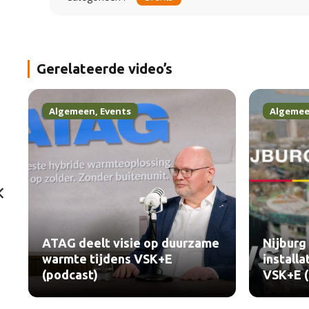
Gerelateerde video’s
Algemeen
,
Events
Algeme
ATAG deelt visie op duurzame
Nijburg 
warmte tijdens VSK+E
installa
(podcast)
VSK+E (