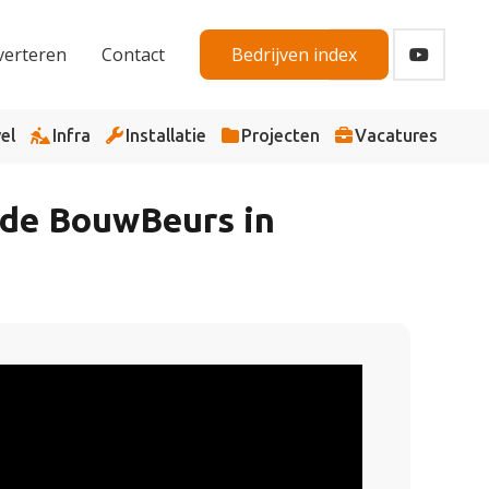
verteren
Contact
Bedrijven index
el
Infra
Installatie
Projecten
Vacatures
p de BouwBeurs in