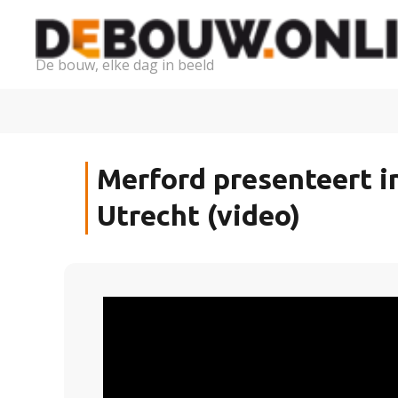
De bouw, elke dag in beeld
Merford presenteert i
Utrecht (video)