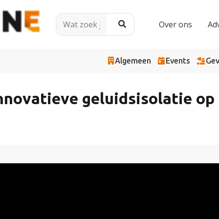
Over ons
Ad
Algemeen
Events
Gev
nnovatieve geluidsisolatie o