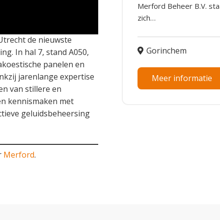
Merford Beheer B.V. sta
zich…
Utrecht de nieuwste
Gorinchem
g. In hal 7, stand A050,
 akoestische panelen en
zij jarenlange expertise
Meer informatie
n van stillere en
en kennismaken met
ctieve geluidsbeheersing
r
Merford
.