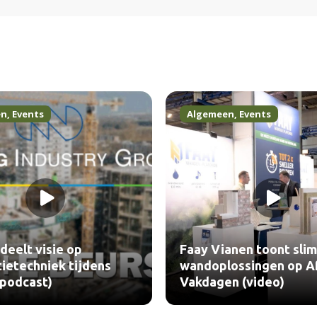
en
,
Events
Algemeen
,
Events
deelt visie op
Faay Vianen toont sli
tietechniek tijdens
wandoplossingen op 
podcast)
Vakdagen (video)