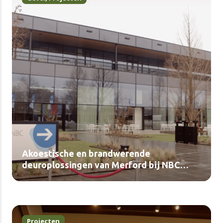
Akoestische en brandwerende
deuroplossingen van Merford bij NBC
Congrescentrum (video)
Projecten