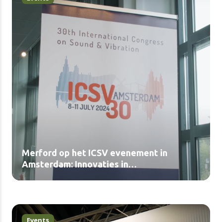
Merford op het ICSV evenement in
Amsterdam: Innovaties in
geluidsbeheersing (video)
Events