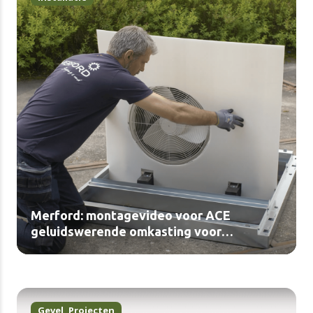
Merford: montagevideo voor ACE
geluidswerende omkasting voor
buitenunits van warmtepompen en airco’s
(video)
Gevel
,
Projecten