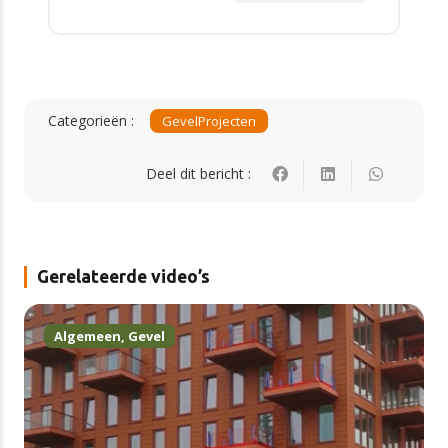
Categorieën :
Gevel
Projecten
Deel dit bericht :
Gerelateerde video’s
Algemeen
,
Gevel